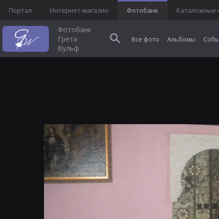
Портал
Интернет-магазин
Фотобанк
Каталожные 
Фотобанк
Грета
Все фото
Альбомы
Собы
Вульф