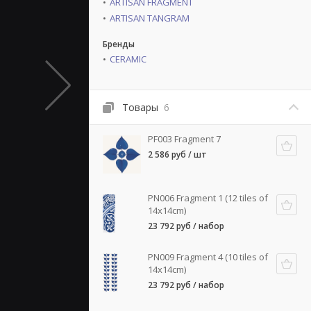
ARTISAN FRAGMENT
ARTISAN TANGRAM
Бренды
CERAMIC
Товары
6
PF003 Fragment 7
2 586 руб / шт
PN006 Fragment 1 (12 tiles of
14x14cm)
23 792 руб / набор
PN009 Fragment 4 (10 tiles of
14x14cm)
23 792 руб / набор