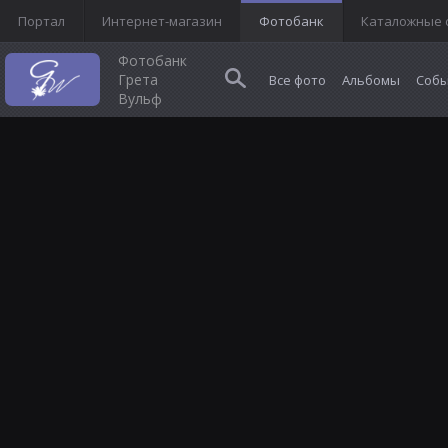
Портал
Интернет-магазин
Фотобанк
Каталожные 
Фотобанк
Грета
Все фото
Альбомы
Собы
Вульф