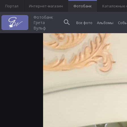
Портал
Интернет-магазин
Фотобанк
Каталожные 
Фотобанк
Грета
Все фото
Альбомы
Собы
Вульф