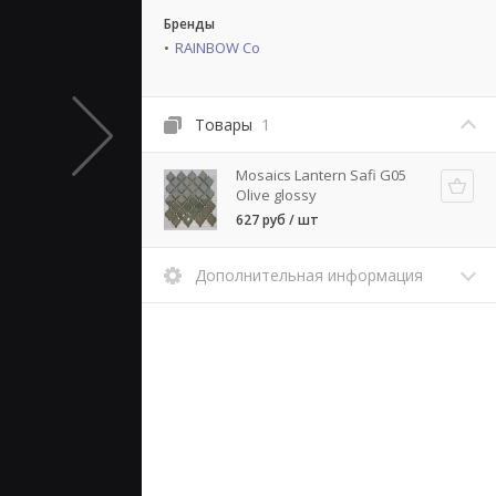
Бренды
RAINBOW Co
Товары
1
Mosaics Lantern Safi G05
Olive glossy
627 руб / шт
Дополнительная информация