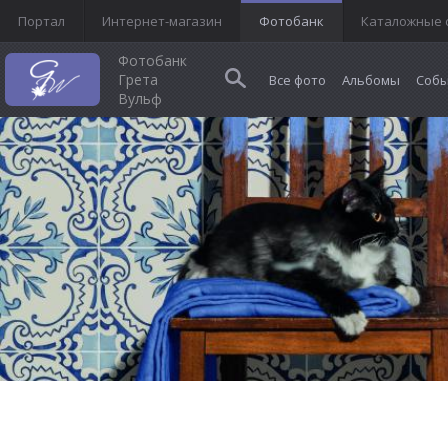
Портал
Интернет-магазин
Фотобанк
Каталожные 
Фотобанк
Грета
Все фото
Альбомы
Собы
Вульф