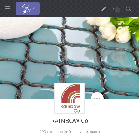
0
RAINBOW Co
199 фотографий
11 альбомов