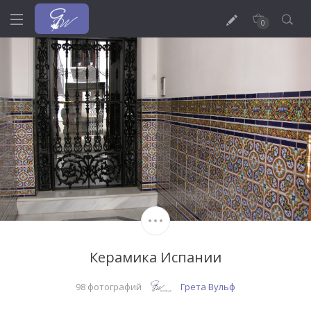
0
Керамика Испании
98 фотографий
Грета Вульф