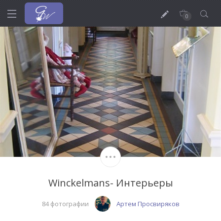
0
Winckelmans- Интерьеры
84 фотографии
Артем Просвиряков