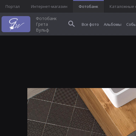
Портал
Интернет-магазин
Фотобанк
Каталожные 
Фотобанк
Грета
Все фото
Альбомы
Собы
Вульф