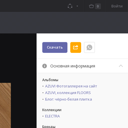
Войти
0
Скачать
Основная информация
Альбомы
AZUVI Фотогаллерея на сайт
AZUVI, коллекция FLOORS
Блог: чёрно-белая плитка
Коллекции
ELECTRA
Бренды