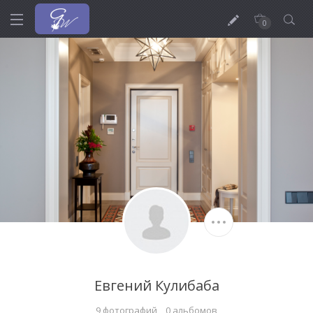
0
Евгений Кулибаба
9 фотографий
0 альбомов