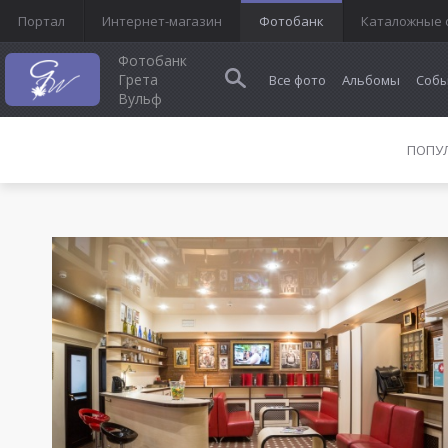
Портал
Интернет-магазин
Фотобанк
Каталожные 
Фотобанк
Грета
Все фото
Альбомы
Собы
Вульф
ПОПУ